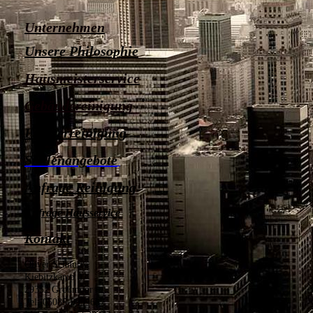
Unternehmen
Unsere Philosophie
Hausmeisterservice
Gebäudereinigung
Fensterreinigung
Stellenangebote
Anfrage Reinigung
Anfrage Hausservice
Kontakt
Oliver Schnurre
Kiebitzkamp 4
29352 Großmoor
Tel: 05085-9999687