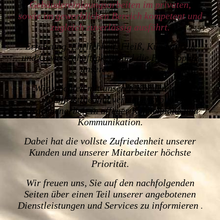
Gebäudereinigungsarbeiten im privaten,
sowie
im gewerblichen Bereich kompetent und
zugleich zuverlässig ausführt.
Erfahrung, Ehrlichkeit, Fleiß, Kundentreue
und Gewissenhaftigkeit sind die Philosophie
unserer Firma.
Wir möchten mit unseren Kunden eine
langfristige und vertrauensvolle
Zusammenarbeit in offener Kundennähe und
Kommunikation.
Dabei hat die vollste Zufriedenheit unserer
Kunden und unserer Mitarbeiter höchste
Priorität.
Wir freuen uns, Sie auf den nachfolgenden
Seiten über einen Teil unserer angebotenen
Dienstleistungen und Services zu informieren
.