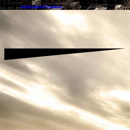
Mobil: 0172-5622233
Mail:
oliver.schnurre@haccs.de