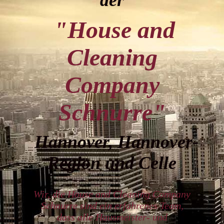
der
"House and
Cleaning
Company
Schnurre"
Hannover, Hannover-
Region und Celle
Wir, die House and Cleaning Company
Schnurre sind ein erfahrenes Team,
dass alle Hausmeister- und