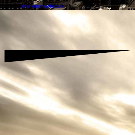
Mobil: 0172-5622233
Mail:
oliver.schnurre@haccs.de