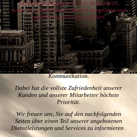
Gebäudereinigungsarbeiten im privaten,
sowie
im gewerblichen Bereich kompetent und
zugleich zuverlässig ausführt.
Erfahrung, Ehrlichkeit, Fleiß, Kundentreue
und Gewissenhaftigkeit sind die Philosophie
unserer Firma.
Wir möchten mit unseren Kunden eine
langfristige und vertrauensvolle
Zusammenarbeit in offener Kundennähe und
Kommunikation.
Dabei hat die vollste Zufriedenheit unserer
Kunden und unserer Mitarbeiter höchste
Priorität.
Wir freuen uns, Sie auf den nachfolgenden
Seiten über einen Teil unserer angebotenen
Dienstleistungen und Services zu informieren
.