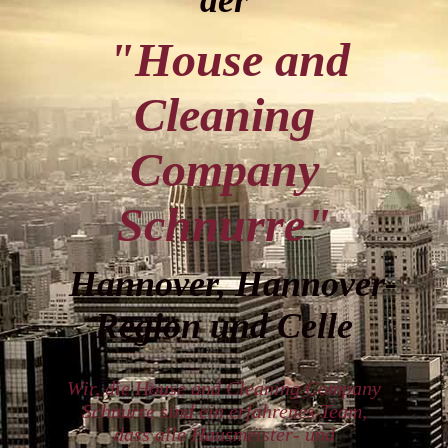
der
"House and
Cleaning
Company
Schnurre"
Hannover, Hannover-
Region und Celle
Wir, die House and Cleaning Company
Schnurre sind ein erfahrenes Team,
dass alle Hausmeister- und