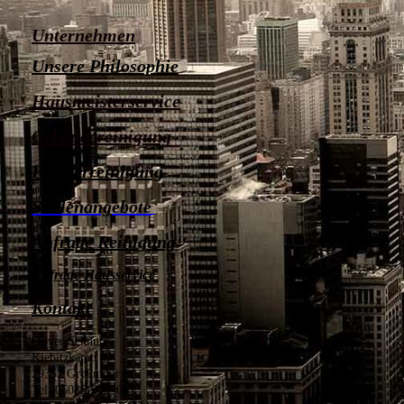
Unternehmen
Unsere Philosophie
Hausmeisterservice
Gebäudereinigung
Fensterreinigung
Stellenangebote
Anfrage Reinigung
Anfrage Hausservice
Kontakt
Oliver Schnurre
Kiebitzkamp 4
29352 Großmoor
Tel: 05085-9999687