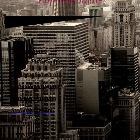
Unternehmen
Unsere Philosophie
Hausmeisterservice
Gebäudereinigung
Fensterreinigung
Stellenangebote
Anfrage Reinigung
Anfrage Hausservice