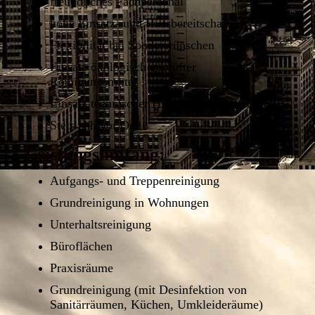
freundliches Fachpersonal
hohe Einsatz- und Hilfsbereitschaft
Flexibilität bei Sonderwünschen
Einsatz ökologisch geprüfter
Reinigungsmittel
Einsatz technischer Hilfsmittel bei Bedarf
Stets nah vor Ort
Leistungsumfang:
Aufgangs- und Treppenreinigung
Grundreinigung in Wohnungen
Unterhaltsreinigung
Büroflächen
Praxisräume
Grundreinigung (mit Desinfektion von
Sanitärräumen, Küchen, Umkleideräume)