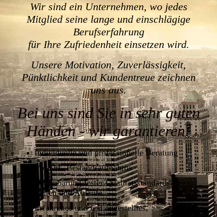
Wir sind ein Unternehmen, wo jedes
Mitglied seine lange und einschlägige
Berufserfahrung
für Ihre Zufriedenheit einsetzen wird.
Unsere Motivation, Zuverlässigkeit,
Pünktlichkeit und Kundentreue zeichnen
uns aus.
Bei uns sind Sie in sehr guten
Händen - wir garantieren:
Individuelle und professionelle Beratung
Vor Ort- Bestandsaufnahme
Vereinbarung fester Qualitätsstandards,
Zeiten und Abläufe
Erfahrenes und fest angestelltes,