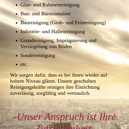
Glas- und Rahmenreinigung
Bau- und Bürocontainer
Baureinigung (Grob- und Feinreinigung)
Industrie- und Hallenreinigung
Grundreinigung, Imprägnierung und
Versiegelung von Böden
Sonderreinigung
etc.
Wir sorgen dafür, dass es bei ihnen wieder auf
hohem Niveau glänzt. Unsere geschulten
Reinigungskräfte reinigen ihre Einrichtung
zuverlässig, sorgfältig und vertraulich.
-Unser Anspruch ist Ihre
Zufriedenheit-